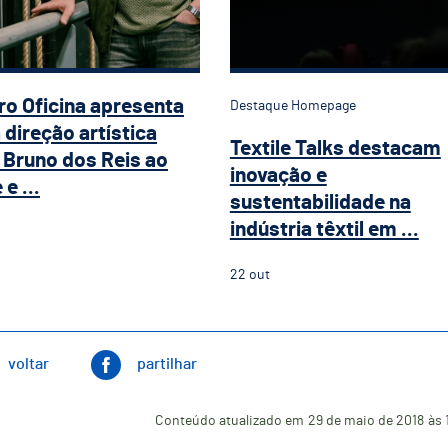
ro Oficina apresenta
Destaque Homepage
 direção artística
Textile Talks destacam
Bruno dos Reis ao
inovação e
e ...
sustentabilidade na
indústria têxtil em ...
22
out
voltar
partilhar
Conteúdo atualizado em
29 de maio de 2018
às 