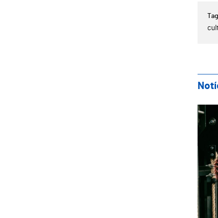
cul
Notí
Tea