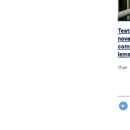
Teat
nova
com 
leme 
13
jan