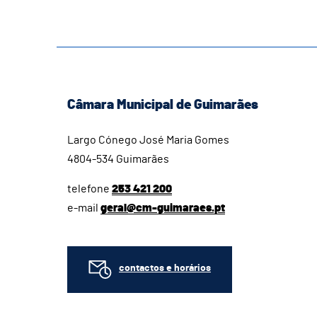
Câmara Municipal de Guimarães
Largo Cónego José Maria Gomes
4804-534 Guimarães
telefone
253 421 200
e-mail
geral@cm-guimaraes.pt
contactos e horários