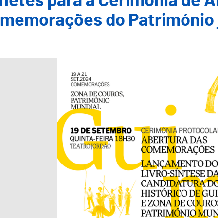
lhetes para a Cerimónia de 
memorações do Património j