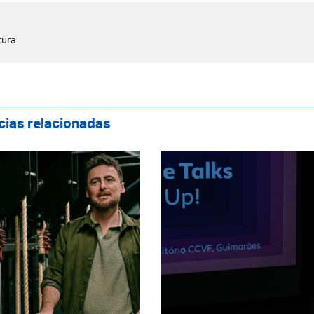
tura
cias relacionadas
tro Oficina apresenta nova direção artísti
Textile Talks destac