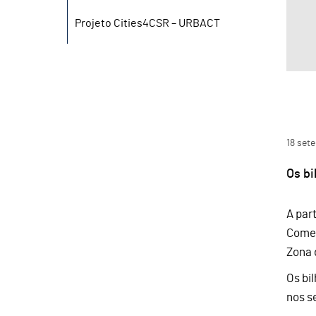
Projeto Cities4CSR – URBACT
18
set
Os bi
A par
Comem
Zona 
Os bi
nos s