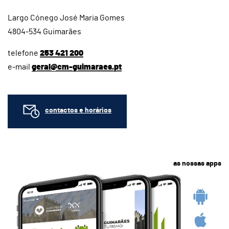
Largo Cónego José Maria Gomes
4804-534 Guimarães
telefone
253 421 200
e-mail
geral@cm-guimaraes.pt
contactos e horários
as nossas apps