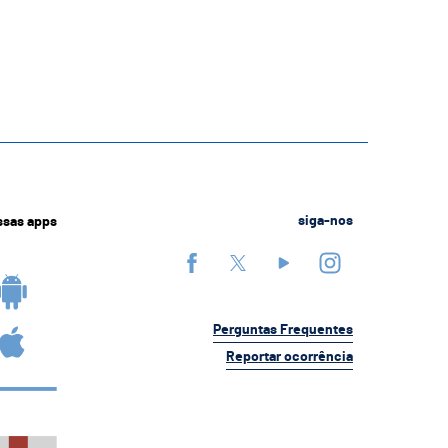
ssas apps
siga-nos
Perguntas Frequentes
Reportar ocorrência