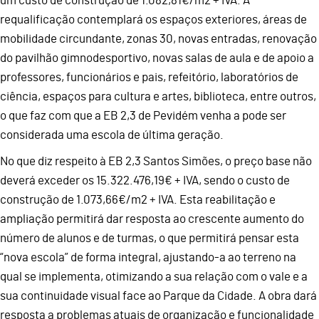
um custo de construção de 1.082,81€/m2 + IVA. A
requalificação contemplará os espaços exteriores, áreas de
mobilidade circundante, zonas 30, novas entradas, renovação
do pavilhão gimnodesportivo, novas salas de aula e de apoio a
professores, funcionários e pais, refeitório, laboratórios de
ciência, espaços para cultura e artes, biblioteca, entre outros,
o que faz com que a EB 2,3 de Pevidém venha a pode ser
considerada uma escola de última geração.
No que diz respeito à EB 2,3 Santos Simões, o preço base não
deverá exceder os 15.322.476,19€ + IVA, sendo o custo de
construção de 1.073,66€/m2 + IVA. Esta reabilitação e
ampliação permitirá dar resposta ao crescente aumento do
número de alunos e de turmas, o que permitirá pensar esta
“nova escola” de forma integral, ajustando-a ao terreno na
qual se implementa, otimizando a sua relação com o vale e a
sua continuidade visual face ao Parque da Cidade. A obra dará
resposta a problemas atuais de organização e funcionalidade