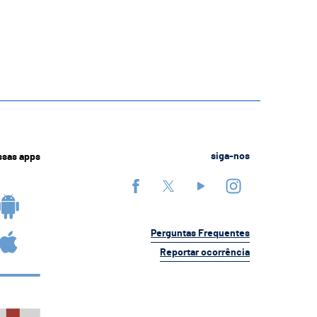
ssas apps
siga-nos
Perguntas Frequentes
Reportar ocorrência