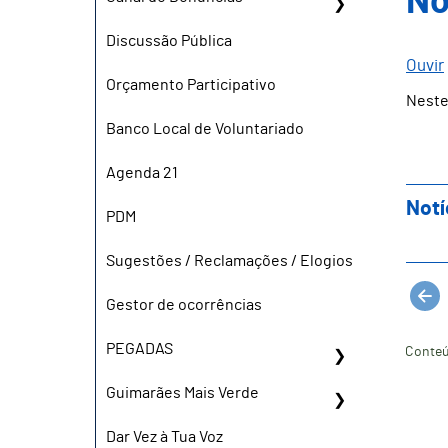
No
Discussão Pública
Ouvir
Orçamento Participativo
Neste
Banco Local de Voluntariado
Agenda 21
Notí
PDM
Sugestões / Reclamações / Elogios
Gestor de ocorrências
PEGADAS
Conteú
Guimarães Mais Verde
Dar Vez à Tua Voz