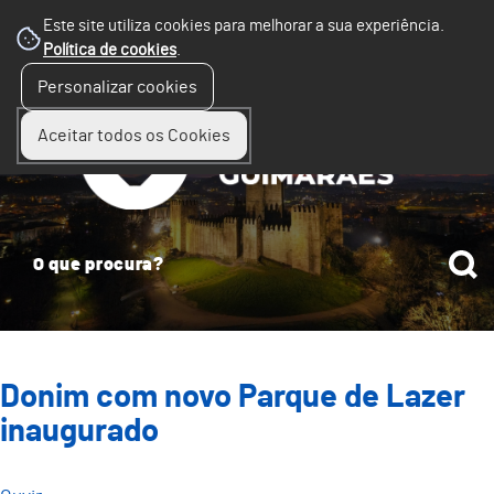
Este site utiliza cookies para melhorar a sua experiência.
Política de cookies
.
☰
Personalizar cookies
Menu
Aceitar todos os Cookies
Donim com novo Parque de Lazer
inaugurado