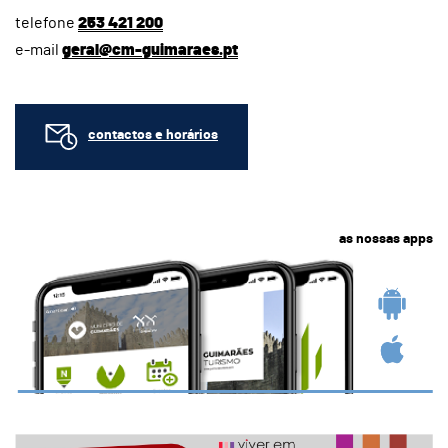
telefone
253 421 200
e-mail
geral@cm-guimaraes.pt
contactos e horários
as nossas apps