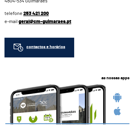
4804-534 Guimarães
telefone
253 421 200
e-mail
geral@cm-guimaraes.pt
contactos e horários
as nossas apps