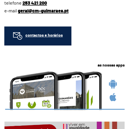
telefone
253 421 200
e-mail
geral@cm-guimaraes.pt
contactos e horários
as nossas apps