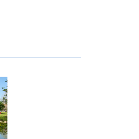
Circuito Padel Tour, o Open Emblezart
e reconhecido com Prémio Bandeira Verde