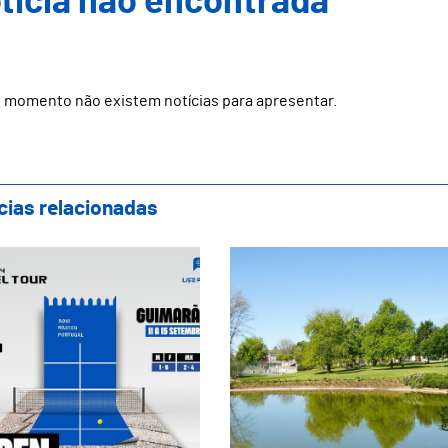
ticia não encontrada
 momento não existem notícias para apresentar.
cias relacionadas
marães recebe um dos maiores torneios do 
Guimarães novament