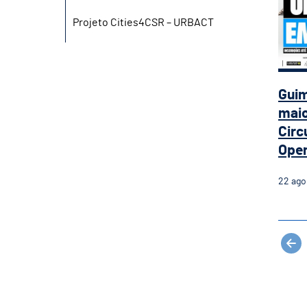
Projeto Cities4CSR – URBACT
Guim
maio
Circ
Open
22
ago