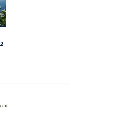
io
16:01