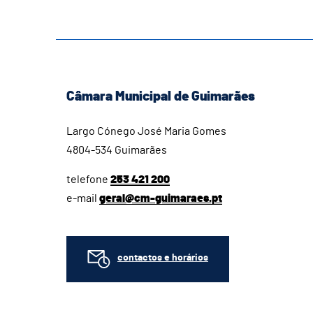
Câmara Municipal de Guimarães
Largo Cónego José Maria Gomes
4804-534 Guimarães
telefone
253 421 200
e-mail
geral@cm-guimaraes.pt
contactos e horários