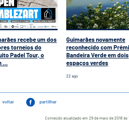
arães recebe um dos
Guimarães novamente
res torneios do
reconhecido com Prém
uito Padel Tour, o
Bandeira Verde em dois
 ...
espaços verdes
22
ago
voltar
partilhar
Conteúdo atualizado em
29 de maio de 2018
às 