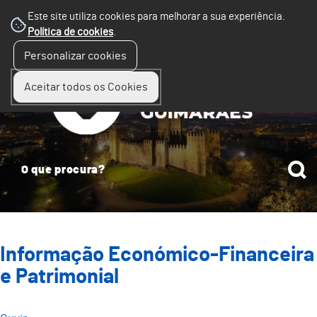
Este site utiliza cookies para melhorar a sua experiência.
Política de cookies
.
☰
Personalizar cookies
Menu
Aceitar todos os Cookies
Informação Económico-Financeira
e Patrimonial