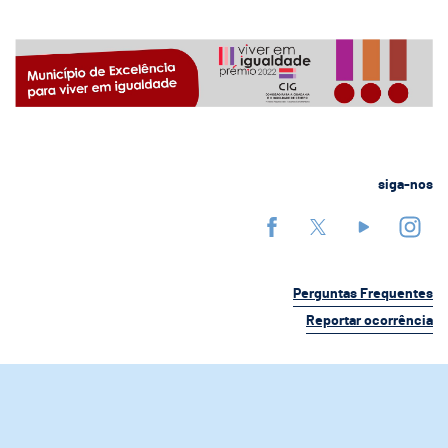
siga-nos
Perguntas Frequentes
Reportar ocorrência