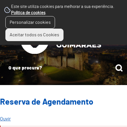
Este site utiliza cookies para melhorar a sua experiência.
Política de cookies
.
☰
Personalizar cookies
Menu
Aceitar todos os Cookies
Reserva de Agendamento
Ouvir