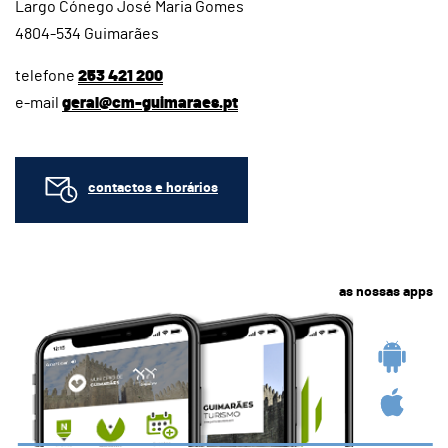
Largo Cónego José Maria Gomes
4804-534 Guimarães
telefone
253 421 200
e-mail
geral@cm-guimaraes.pt
contactos e horários
as nossas apps