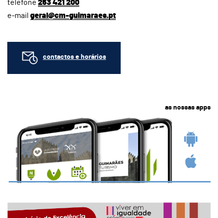
telefone
253 421 200
e-mail
geral@cm-guimaraes.pt
contactos e horários
as nossas apps