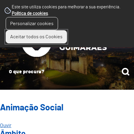
Este site utiliza cookies para melhorar a sua experiência.
Política de cookies
.
☰
Personalizar cookies
Menu
Aceitar todos os Cookies
Animação Social
Ouvir
Âmbito