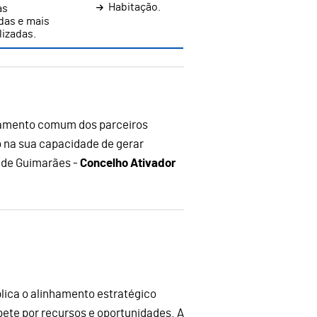
Habitação.
as
das e mais
lizadas.
onamento comum dos parceiros
do na sua capacidade de gerar
 de Guimarães -
Concelho Ativador
lica o alinhamento estratégico
pete por recursos e oportunidades. A