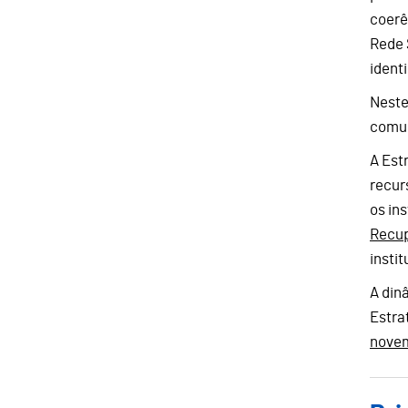
coerê
Rede 
ident
Neste
comum
A Est
recur
os in
Recup
insti
A din
Estra
nove