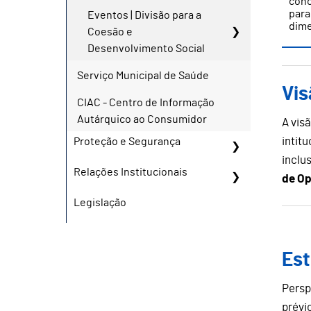
conc
para
Eventos | Divisão para a
dime
Coesão e
Desenvolvimento Social
Serviço Municipal de Saúde
Vis
CIAC - Centro de Informação
Autárquico ao Consumidor
A vis
intit
Proteção e Segurança
inclu
Relações Institucionais
de Op
Legislação
Est
Persp
prévi