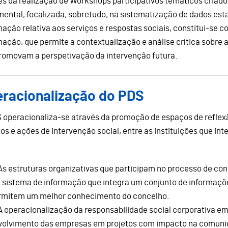
és da realização de Workshops participativos temáticos criados
ental, focalizada, sobretudo, na sistematização de dados estat
mação relativa aos serviços e respostas sociais, constitui-se
mação, que permite a contextualização e análise crítica sobre
romovam a perspetivação da intervenção futura.
racionalização do PDS
 operacionaliza-se através da promoção de espaços de reflex
tos e ações de intervenção social, entre as instituições que in
As estruturas organizativas que participam no processo de co
 sistema de informação que integra um conjunto de informaçõe
rmitem um melhor conhecimento do concelho.
A operacionalização da responsabilidade social corporativa 
volvimento das empresas em projetos com impacto na comuni