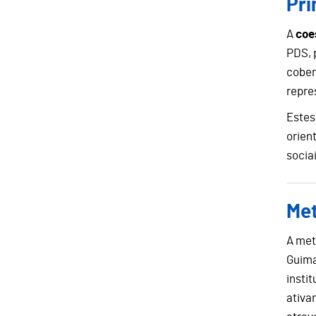
Pri
A
coes
PDS, 
cober
repre
Estes
orien
socia
Me
A met
Guima
insti
ativa