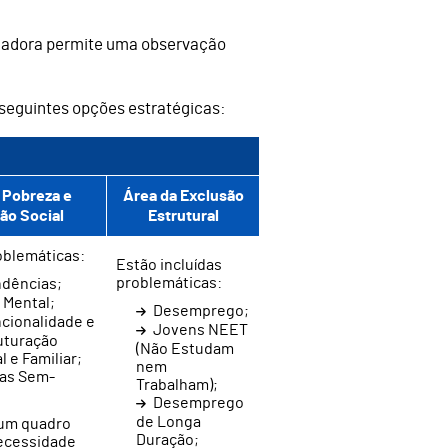
inadora permite uma observação
seguintes opções estratégicas:
 Pobreza e
Área da Exclusão
ão Social
Estrutural
roblemáticas:
Estão incluídas
problemáticas:
dências;
 Mental;
Desemprego;
cionalidade e
Jovens NEET
uturação
(Não Estudam
l e Familiar;
nem
as Sem-
Trabalham);
Desemprego
de Longa
um quadro
Duração;
necessidade