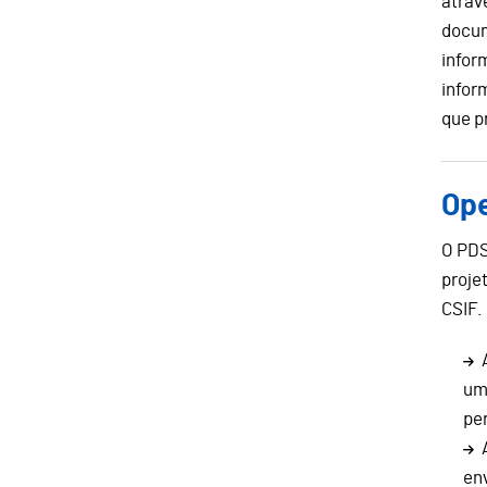
atrav
docum
infor
infor
que p
Ope
O PDS
proje
CSIF.
um
pe
en