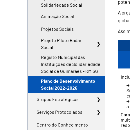
poten
Solidariedade Social
A org
Animação Social
globa
Projetos Sociais
Assim
Projeto Piloto Radar
Social
Registo Municipal das
Instituições de Solidariedade
Social de Guimarães - RMISG
Incl
Plano de Desenvolvimento
Social 2022-2026
S
e
Grupos Estratégicos
a
Serviços Protocolados
Cara
mult
Centro do Conhecimento
resp