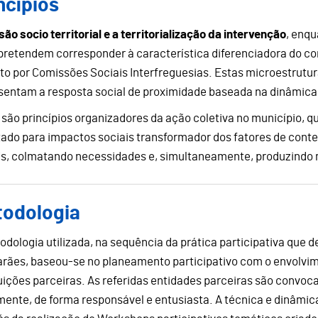
ncípios
ão socio territorial e a territorialização da intervenção
, enqu
pretendem corresponder à característica diferenciadora do c
to por Comissões Sociais Interfreguesias. Estas microestrutura
sentam a resposta social de proximidade baseada na dinâmica d
 são princípios organizadores da ação coletiva no município, 
tado para impactos sociais transformador dos fatores de cont
is, colmatando necessidades e, simultaneamente, produzindo
todologia
odologia utilizada, na sequência da prática participativa que d
rães, baseou-se no planeamento participativo com o envolvime
tuições parceiras. As referidas entidades parceiras são convoc
mente, de forma responsável e entusiasta. A técnica e dinâmic