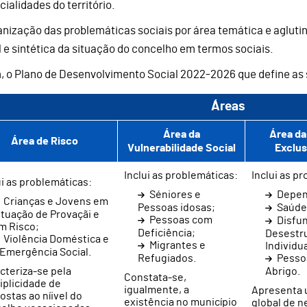
cialidades do território.
anização das problemáticas sociais por área temática e aglut
l e sintética da situação do concelho em termos sociais.
, o Plano de Desenvolvimento Social 2022-2026 que define as 
Áreas
Área da
Área da
Área de Risco
Vulnerabilidade Social
Exclus
Inclui as problemáticas:
Inclui as p
ui as problemáticas:
Séniores e
Depen
Crianças e Jovens em
Pessoas idosas;
Saúde
ituação de Provaçãi e
Pessoas com
Disfun
m Risco;
Deficiência;
Desestr
Violência Doméstica e
Migrantes e
Individua
 Emergência Social.
Refugiados.
Pesso
cteriza-se pela
Abrigo.
Constata-se,
iplicidade de
igualmente, a
Apresenta 
ostas ao níivel do
existência no município
global de 