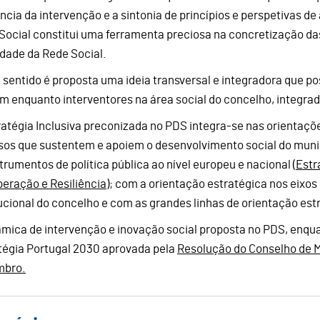
ncia da intervenção e a sintonia de princípios e perspetivas de
Social constitui uma ferramenta preciosa na concretização da
idade da Rede Social.
 sentido é proposta uma ideia transversal e integradora que po
 enquanto interventores na área social do concelho, integrad
ratégia Inclusiva preconizada no PDS integra-se nas orientaçõ
sos que sustentem e apoiem o desenvolvimento social do muni
strumentos de política pública ao nível europeu e nacional (
Estr
eração e Resiliência
); com a orientação estratégica nos eixos
tucional do concelho e com as grandes linhas de orientação est
âmica de intervenção e inovação social proposta no PDS, enqua
tégia Portugal 2030 aprovada pela
Resolução do Conselho de Mi
mbro.