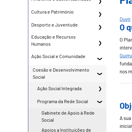
Pl
Cultura e Património
Ouvir
Desporto e Juventude
O q
Educação e Recursos
O Pla
Humanos
inter
Guim
Ação Social e Comunidade
funda
Coesão e Desenvolvimento
nos m
Social
Ação Social Integrada
Programa da Rede Social
Obj
Gabinete de Apoio à Rede
A sua
Social
inici
Apoios a Instituições de