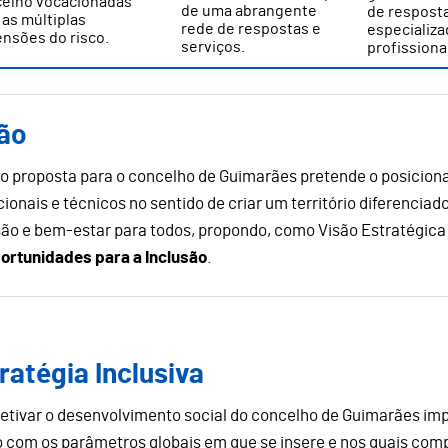
elho vocacionadas
de uma abrangente
de respost
 as múltiplas
rede de respostas e
especializa
nsões do risco.
serviços.
profissiona
ão
ão proposta para o concelho de Guimarães pretende o posici
ucionais e técnicos no sentido de criar um território diferencia
são e bem-estar para todos, propondo, como Visão Estratégica
ortunidades para a Inclusão
.
ratégia Inclusiva
etivar o desenvolvimento social do concelho de Guimarães imp
o com os parâmetros globais em que se insere e nos quais com