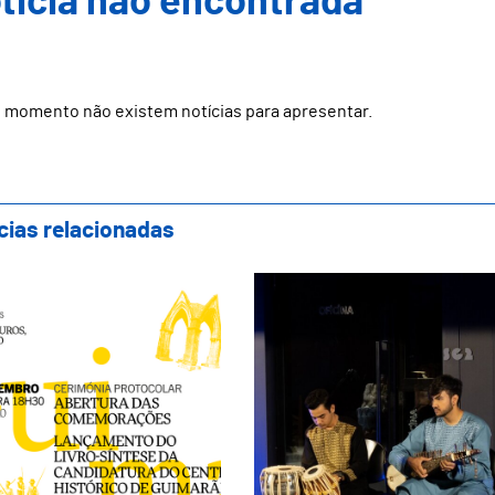
ticia não encontrada
 momento não existem notícias para apresentar.
cias relacionadas
hetes para a Cerimónia de Abertura das Co
Arranca hoje o Festi