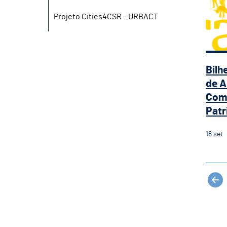
Projeto Cities4CSR – URBACT
Bilh
de A
Com
Patr
18
set