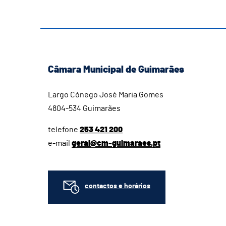
Câmara Municipal de Guimarães
Largo Cónego José Maria Gomes
4804-534 Guimarães
telefone
253 421 200
e-mail
geral@cm-guimaraes.pt
contactos e horários