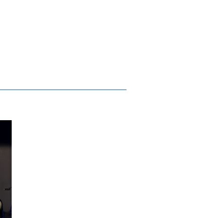
memorações do Património já disponíveis
val Guimarães Clássico