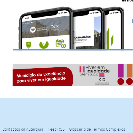
as no
Contactos da Autarquia
Feed RSS
Glossário de Termos Complexos