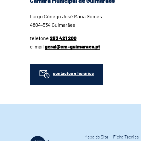
Câmara Municipal de Guimarães
Largo Cónego José Maria Gomes
4804-534 Guimarães
telefone
253 421 200
e-mail
geral@cm-guimaraes.pt
contactos e horários
Mapa do Site
Ficha Técnica