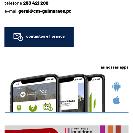
telefone
253 421 200
e-mail
geral@cm-guimaraes.pt
contactos e horários
as nossas apps