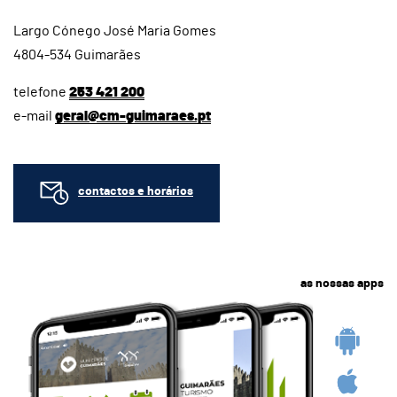
Largo Cónego José Maria Gomes
4804-534 Guimarães
telefone
253 421 200
e-mail
geral@cm-guimaraes.pt
contactos e horários
as nossas apps