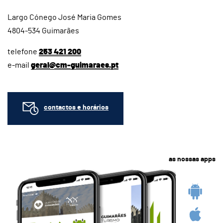
Largo Cónego José Maria Gomes
4804-534 Guimarães
telefone
253 421 200
e-mail
geral@cm-guimaraes.pt
contactos e horários
as nossas apps