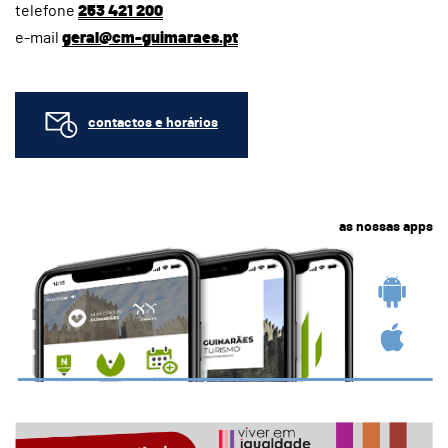
telefone
253 421 200
e-mail
geral@cm-guimaraes.pt
contactos e horários
as nossas apps