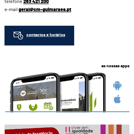
telefone
253 421 200
e-mail
geral@cm-guimaraes.pt
contactos e horários
as nossas apps