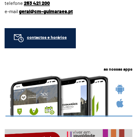
telefone
253 421 200
e-mail
geral@cm-guimaraes.pt
contactos e horários
as nossas apps