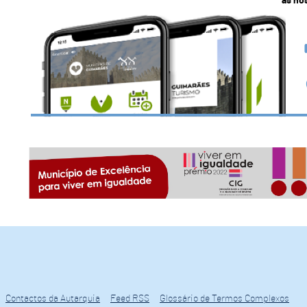
as no
Contactos da Autarquia
Feed RSS
Glossário de Termos Complexos