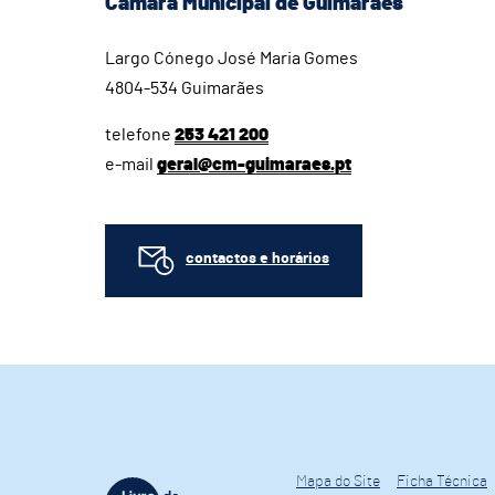
Câmara Municipal de Guimarães
Largo Cónego José Maria Gomes
4804-534 Guimarães
telefone
253 421 200
e-mail
geral@cm-guimaraes.pt
contactos e horários
Mapa do Site
Ficha Técnica