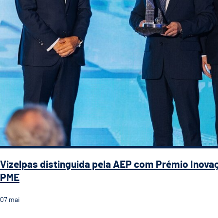
Vizelpas distinguida pela AEP com Prémio Inova
PME
07
mai