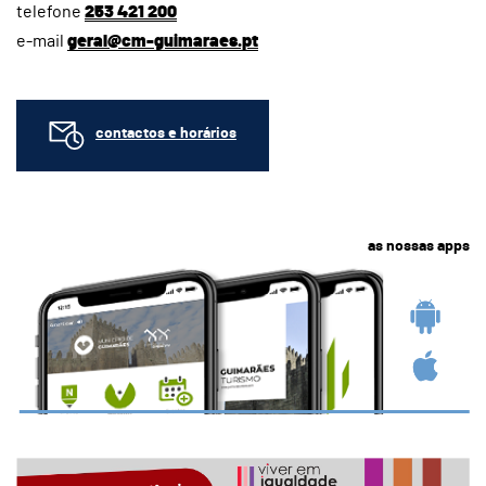
telefone
253 421 200
e-mail
geral@cm-guimaraes.pt
contactos e horários
as nossas apps