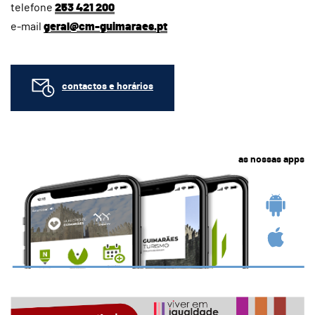
telefone
253 421 200
e-mail
geral@cm-guimaraes.pt
contactos e horários
as nossas apps