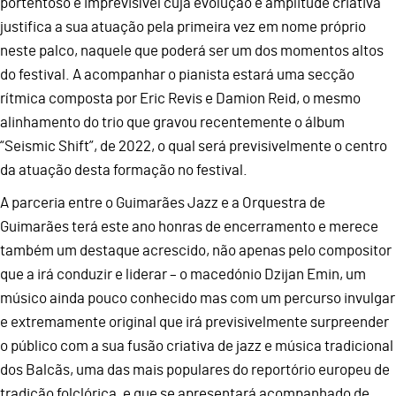
portentoso e imprevisível cuja evolução e amplitude criativa
justifica a sua atuação pela primeira vez em nome próprio
neste palco, naquele que poderá ser um dos momentos altos
do festival. A acompanhar o pianista estará uma secção
rítmica composta por Eric Revis e Damion Reid, o mesmo
alinhamento do trio que gravou recentemente o álbum
“Seismic Shift”, de 2022, o qual será previsivelmente o centro
da atuação desta formação no festival.
A parceria entre o Guimarães Jazz e a Orquestra de
Guimarães terá este ano honras de encerramento e merece
também um destaque acrescido, não apenas pelo compositor
que a irá conduzir e liderar – o macedónio Dzijan Emin, um
músico ainda pouco conhecido mas com um percurso invulgar
e extremamente original que irá previsivelmente surpreender
o público com a sua fusão criativa de jazz e música tradicional
dos Balcãs, uma das mais populares do reportório europeu de
tradição folclórica, e que se apresentará acompanhado de