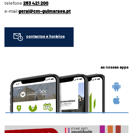
telefone
253 421 200
e-mail
geral@cm-guimaraes.pt
contactos e horários
as nossas apps