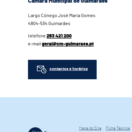
Câmara Municipal de Guimarães
Largo Cónego José Maria Gomes
4804-534 Guimarães
telefone
253 421 200
e-mail
geral@cm-guimaraes.pt
contactos e horários
Mapa do Site
Ficha Técnica