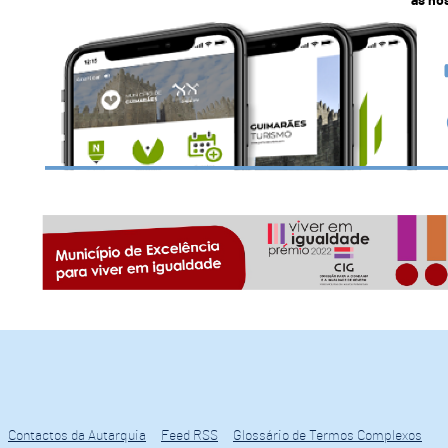
as no
Contactos da Autarquia
Feed RSS
Glossário de Termos Complexos