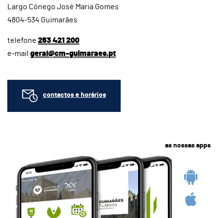
Largo Cónego José Maria Gomes
4804-534 Guimarães
telefone
253 421 200
e-mail
geral@cm-guimaraes.pt
contactos e horários
as nossas apps