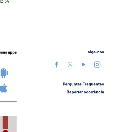
12:34
ssas apps
siga-nos
Perguntas Frequentes
Reportar ocorrência