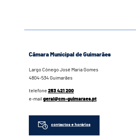
Câmara Municipal de Guimarães
Largo Cónego José Maria Gomes
4804-534 Guimarães
telefone
253 421 200
e-mail
geral@cm-guimaraes.pt
contactos e horários