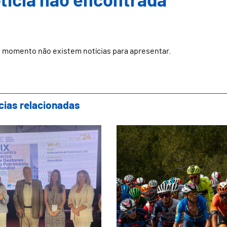
ticia não encontrada
 momento não existem notícias para apresentar.
cias relacionadas
marães Representada no IX Encontro Ibéric
Guimarães recebe a 5