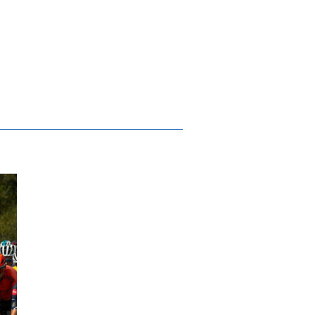
o de Gestores do Património Mundial em S
.ª etapa do 33.º Grande Prémio de Ciclism