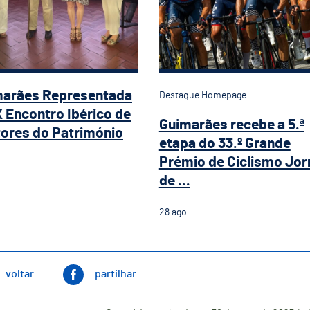
marães Representada
Destaque Homepage
X Encontro Ibérico de
Guimarães recebe a 5.ª
ores do Património
etapa do 33.º Grande
Prémio de Ciclismo Jor
de ...
28
ago
voltar
partilhar