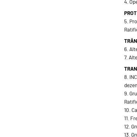
4. Op
PROT
5. Pr
Ratif
TRÂN
6. Al
7. Al
TRAN
8. IN
dezem
9. Gr
Ratif
10. C
11. F
12. G
13. G