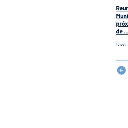
Reun
Muni
próx
de ..
16
set