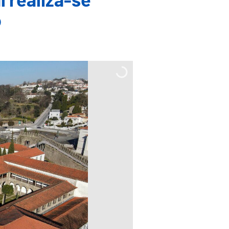
 realiza-se
o