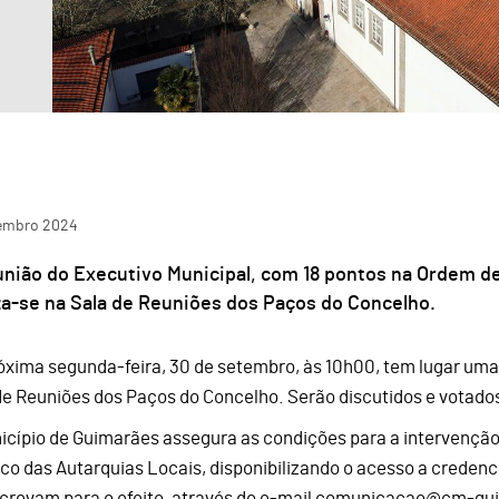
embro
2024
nião do Executivo Municipal, com 18 pontos na Ordem de 
za-se na Sala de Reuniões dos Paços do Concelho.
óxima segunda-feira, 30 de setembro, às 10h00, tem lugar uma
de Reuniões dos Paços do Concelho. Serão discutidos e votados
icípio de Guimarães assegura as condições para a intervenção
ico das Autarquias Locais, disponibilizando o acesso a credenc
screvam para o efeito, através do e-mail comunicacao@cm-gui