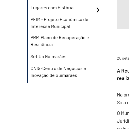
Lugares com História
PEIM - Projeto Económico de
Interesse Municipal
PRR-Plano de Recuperação e
Resiliência
Set.Up Guimarães
26
set
CNIG-Centro de Negócios e
A Reu
Inovação de Guimarães
reali
Na pr
Sala 
O Mun
Juríd
se in