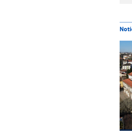
Notí
Reu