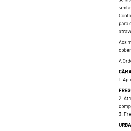
sexta
Conta
para 
atrav
Aos m
cober
A Ord
CÂM
1. Ap
FREG
2. At
compe
3. Fr
URBA