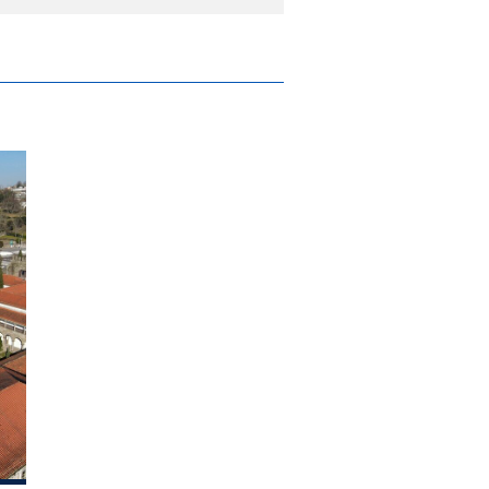
próxima quinta-feira, 18 de setembro
 Municipal realiza-se na próxima segunda-