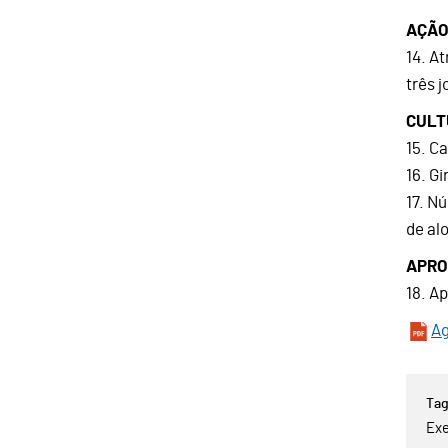
AÇÃO
14. A
três 
CULT
15. C
16. G
17. N
de al
APRO
18. A
Ag
Exe