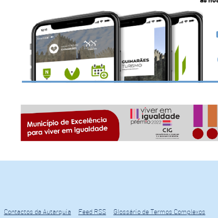
as no
Contactos da Autarquia
Feed RSS
Glossário de Termos Complexos