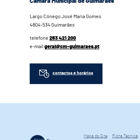
Câmara Municipal de Guimarães
Largo Cónego José Maria Gomes
4804-534 Guimarães
telefone
253 421 200
e-mail
geral@cm-guimaraes.pt
contactos e horários
Mapa do Site
Ficha Técnica