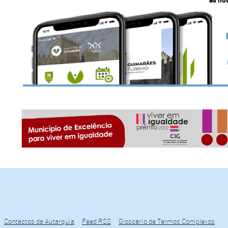
as no
Contactos da Autarquia
Feed RSS
Glossário de Termos Complexos