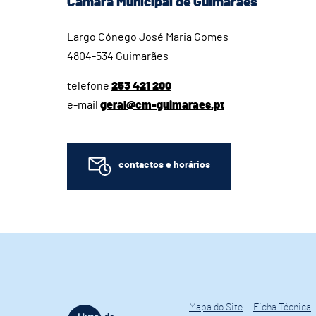
Câmara Municipal de Guimarães
Largo Cónego José Maria Gomes
4804-534 Guimarães
telefone
253 421 200
e-mail
geral@cm-guimaraes.pt
contactos e horários
Mapa do Site
Ficha Técnica