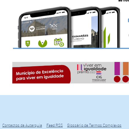
as no
Contactos da Autarquia
Feed RSS
Glossário de Termos Complexos