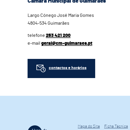
Câmara Municipal de Guimarães
Largo Cónego José Maria Gomes
4804-534 Guimarães
telefone
253 421 200
e-mail
geral@cm-guimaraes.pt
contactos e horários
Mapa do Site
Ficha Técnica