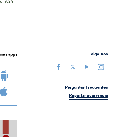
s 19:24
ssas apps
siga-nos
Perguntas Frequentes
Reportar ocorrência