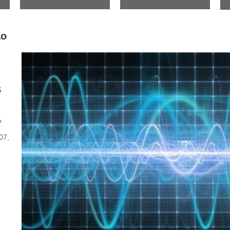
ão
S
o
07,