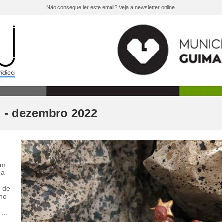
Não consegue ler este email? Veja a
newsletter online
.
- dezembro 2022
im
da
 de
lho
...