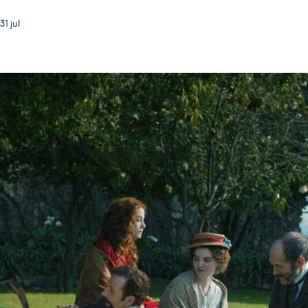
31
jul
Jardim do CCVF acolhe a exibição d’ "O Pior Homem d