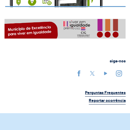
siga-nos
Perguntas Frequentes
Reportar ocorrência