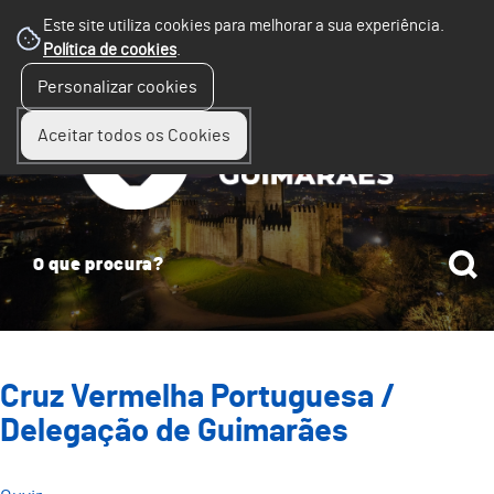
Este site utiliza cookies para melhorar a sua experiência.
Política de cookies
.
☰
Personalizar cookies
Menu
Aceitar todos os Cookies
Cruz Vermelha Portuguesa /
Delegação de Guimarães