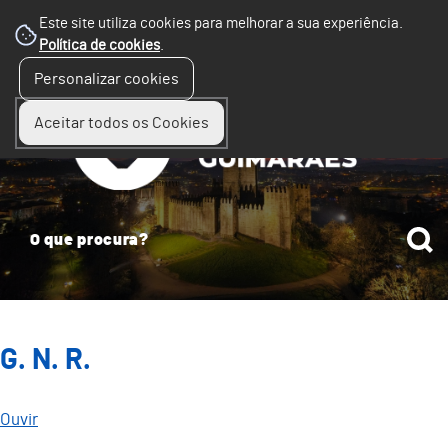
Este site utiliza cookies para melhorar a sua experiência.
Política de cookies
.
☰
Personalizar cookies
Menu
Aceitar todos os Cookies
G. N. R.
Ouvir