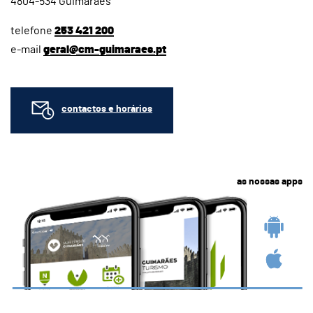
4804-534 Guimarães
telefone
253 421 200
e-mail
geral@cm-guimaraes.pt
contactos e horários
as nossas apps