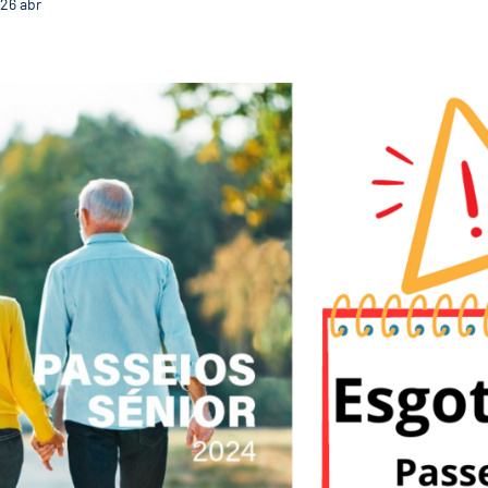
26
abr
Passeios seniores para Fátima com lotação esgotad