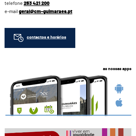
telefone
253 421 200
e-mail
geral@cm-guimaraes.pt
contactos e horários
as nossas apps