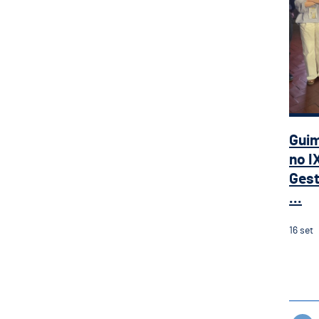
Gui
no I
Gest
...
16
set