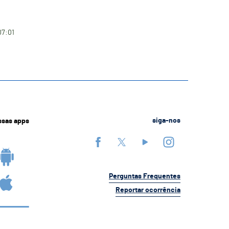
07:01
ssas apps
siga-nos
Perguntas Frequentes
Reportar ocorrência