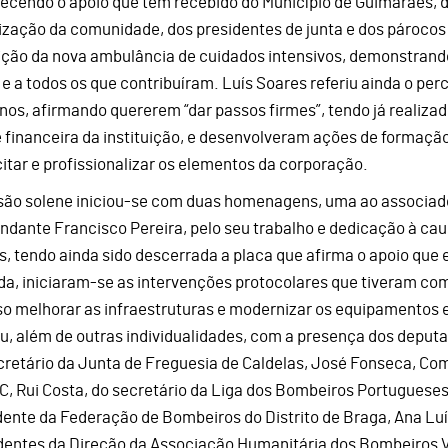
ecendo o apoio que têm recebido do Município de Guimarães, 
ização da comunidade, dos presidentes de junta e dos párocos
ição da nova ambulância de cuidados intensivos, demonstran
 e a todos os que contribuíram. Luís Soares referiu ainda o per
os, afirmando quererem “dar passos firmes”, tendo já realizad
 financeira da instituição, e desenvolveram ações de formação
itar e profissionalizar os elementos da corporação.
são solene iniciou-se com duas homenagens, uma ao associado 
dante Francisco Pereira, pelo seu trabalho e dedicação à cau
s, tendo ainda sido descerrada a placa que afirma o apoio qu
da, iniciaram-se as intervenções protocolares que tiveram com
so melhorar as infraestruturas e modernizar os equipamentos 
u, além de outras individualidades, com a presença dos deputa
cretário da Junta de Freguesia de Caldelas, José Fonseca, Co
, Rui Costa, do secretário da Liga dos Bombeiros Portugueses,
dente da Federação de Bombeiros do Distrito de Braga, Ana 
dentes da Direção da Associação Humanitária dos Bombeiros Vo