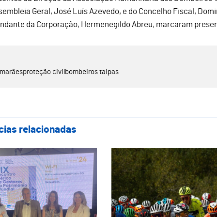
sembleia Geral, José Luís Azevedo, e do Concelho Fiscal, Dom
dante da Corporação, Hermenegildo Abreu, marcaram prese
imarães
proteção civil
bombeiros taipas
cias relacionadas
marães Representada no IX Encontro Ibéric
Guimarães recebe a 5