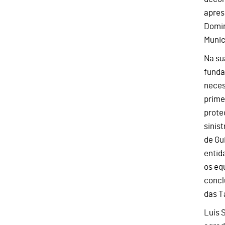
apres
Domin
Munic
Na su
funda
neces
prime
prote
sinis
de Gu
entid
os eq
concl
das T
Luís 