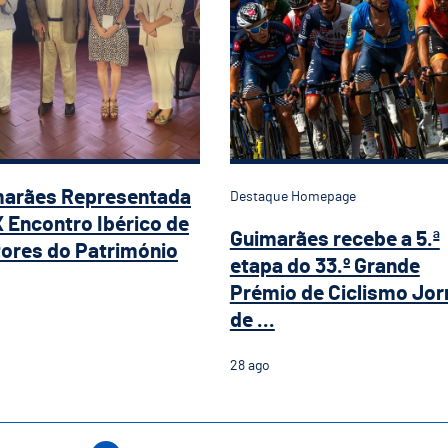
marães Representada
Destaque Homepage
X Encontro Ibérico de
Guimarães recebe a 5.ª
ores do Património
etapa do 33.º Grande
Prémio de Ciclismo Jor
de ...
28
ago