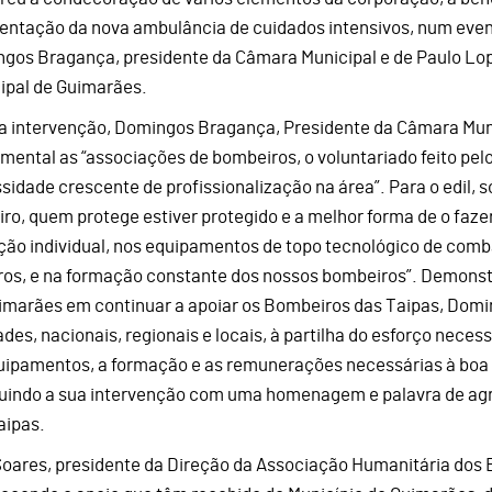
entação da nova ambulância de cuidados intensivos, num eve
gos Bragança, presidente da Câmara Municipal e de Paulo Lop
ipal de Guimarães.
a intervenção, Domingos Bragança, Presidente da Câmara Mun
mental as “associações de bombeiros, o voluntariado feito pel
sidade crescente de profissionalização na área”. Para o edil, s
iro, quem protege estiver protegido e a melhor forma de o faze
ção individual, nos equipamentos de topo tecnológico de comb
tros, e na formação constante dos nossos bombeiros”. Demonst
imarães em continuar a apoiar os Bombeiros das Taipas, Domi
ades, nacionais, regionais e locais, à partilha do esforço neces
uipamentos, a formação e as remunerações necessárias à boa
uindo a sua intervenção com uma homenagem e palavra de ag
aipas.
Soares, presidente da Direção da Associação Humanitária dos 