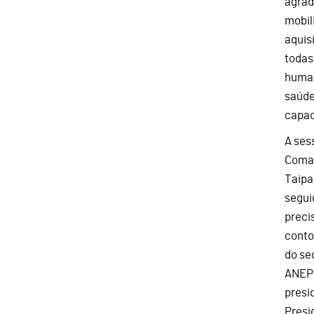
agrad
mobil
aquis
todas
human
saúde
capac
A ses
Coman
Taipa
segui
preci
conto
do se
ANEPC
presi
Presi