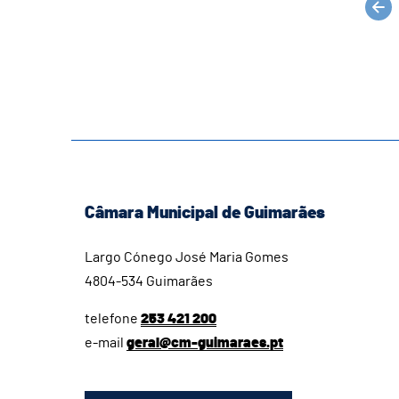
Câmara Municipal de Guimarães
Largo Cónego José Maria Gomes
4804-534 Guimarães
telefone
253 421 200
e-mail
geral@cm-guimaraes.pt