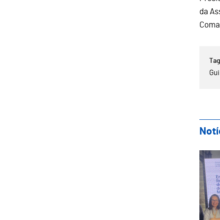
da As
Coman
Gu
Notí
Gui