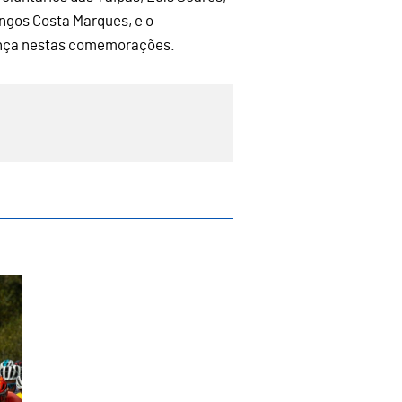
ingos Costa Marques, e o
nça nestas comemorações.
o de Gestores do Património Mundial em S
.ª etapa do 33.º Grande Prémio de Ciclism