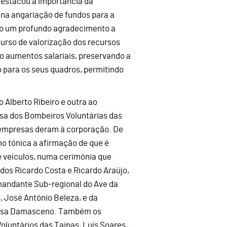
destacou a importância da
 na angariação de fundos para a
do um profundo agradecimento a
curso de valorização dos recursos
o aumentos salariais, preservando a
 para os seus quadros, permitindo
Alberto Ribeiro e outra ao
sa dos Bombeiros Voluntárias das
e empresas deram à corporação. De
o tónica a afirmação de que é
e veículos, numa cerimónia que
dos Ricardo Costa e Ricardo Araújo,
mandante Sub-regional do Ave da
 José António Beleza, e da
Luísa Damasceno. Também os
luntários das Taipas, Luís Soares,