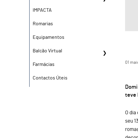
IMPACTA
Romarias
Equipamentos
Balcão Virtual
01
mai
Farmácias
Contactos Úteis
Domi
teve 
O dia
seu 1
romag
decor