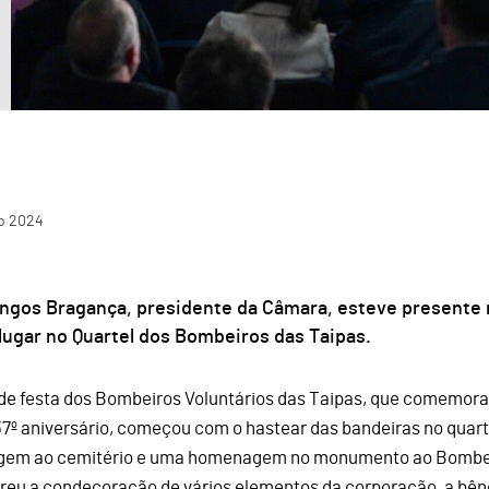
o
2024
ngos Bragança, presidente da Câmara, esteve presente 
lugar no Quartel dos Bombeiros das Taipas.
 de festa dos Bombeiros Voluntários das Taipas, que comemorar
37º aniversário, começou com o hastear das bandeiras no quarte
em ao cemitério e uma homenagem no monumento ao Bombei
reu a condecoração de vários elementos da corporação, a bênç