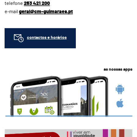
telefone
253 421 200
e-mail
geral@cm-guimaraes.pt
contactos e horários
as nossas apps