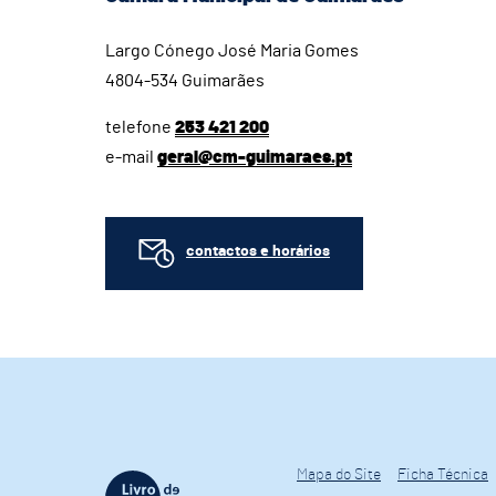
Largo Cónego José Maria Gomes
4804-534 Guimarães
telefone
253 421 200
e-mail
geral@cm-guimaraes.pt
contactos e horários
Mapa do Site
Ficha Técnica