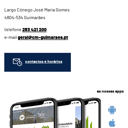
Largo Cónego José Maria Gomes
4804-534 Guimarães
telefone
253 421 200
e-mail
geral@cm-guimaraes.pt
contactos e horários
as nossas apps