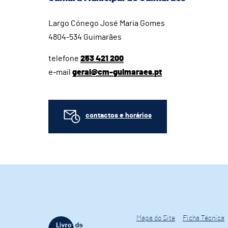
Largo Cónego José Maria Gomes
4804-534 Guimarães
telefone
253 421 200
e-mail
geral@cm-guimaraes.pt
contactos e horários
Mapa do Site
Ficha Técnica