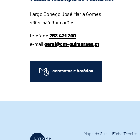
Largo Cónego José Maria Gomes
4804-534 Guimarães
telefone
253 421 200
e-mail
geral@cm-guimaraes.pt
contactos e horários
Mapa do Site
Ficha Técnica