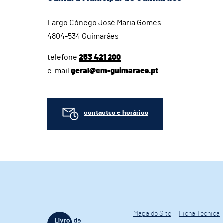
Largo Cónego José Maria Gomes
4804-534 Guimarães
telefone
253 421 200
e-mail
geral@cm-guimaraes.pt
contactos e horários
Mapa do Site
Ficha Técnica